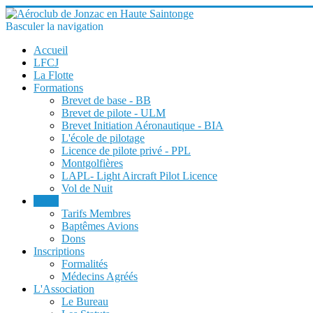
Basculer la navigation
Accueil
LFCJ
La Flotte
Formations
Brevet de base - BB
Brevet de pilote - ULM
Brevet Initiation Aéronautique - BIA
L'école de pilotage
Licence de pilote privé - PPL
Montgolfières
LAPL- Light Aircraft Pilot Licence
Vol de Nuit
Tarifs
Tarifs Membres
Baptêmes Avions
Dons
Inscriptions
Formalités
Médecins Agréés
L'Association
Le Bureau